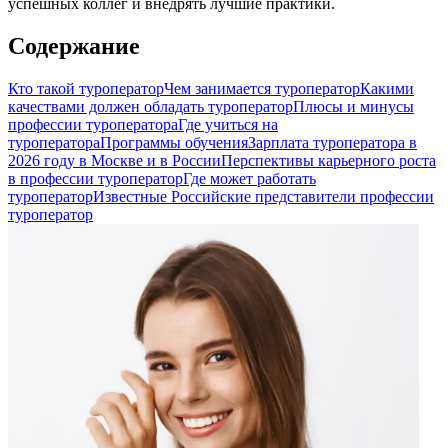
успешных коллег и внедрять лучшие практики.
Содержание
Кто такой туроператор
Чем занимается туроператор
Какими
качествами должен обладать туроператор
Плюсы и минусы
профессии туроператора
Где учиться на
туроператора
Программы обучения
Зарплата туроператора в
2026 году в Москве и в России
Перспективы карьерного роста
в профессии туроператор
Где может работать
туроператор
Известные Российские представители профессии
туроператор