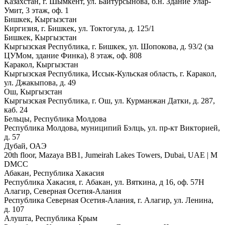
Казахстан, г. Шымкент, ул. Байтурсынова, б.н. Здание Улар-
Умит, 3 этаж, оф. 1
Бишкек, Кыргызстан
Киргизия, г. Бишкек, ул. Токтогула, д. 125/1
Бишкек, Кыргызстан
Кыргызская Республика, г. Бишкек, ул. Шопокова, д. 93/2 (за
ЦУМом, здание Финка), 8 этаж, оф. 808
Каракол, Кыргызстан
Кыргызская Республика, Иссык-Кульская область, г. Каракол,
ул. Джакыпова, д. 49
Ош, Кыргызстан
Кыргызская Республика, г. Ош, ул. Курманжан Датки, д. 287,
каб. 24
Бельцы, Республика Молдова
Республика Молдова, муниципий Бэлць, ул. пр-кт Викторией,
д. 57
Дубай, ОАЭ
20th floor, Mazaya BB1, Jumeirah Lakes Towers, Dubai, UAE | М
DMCC
Абакан, Республика Хакасия
Республика Хакасия, г. Абакан, ул. Вяткина, д 16, оф. 57Н
Алагир, Северная Осетия-Алания
Республика Северная Осетия-Алания, г. Алагир, ул. Ленина,
д. 107
Алушта, Республика Крым