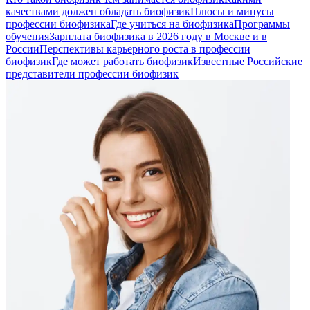
качествами должен обладать биофизик
Плюсы и минусы
профессии биофизика
Где учиться на биофизика
Программы
обучения
Зарплата биофизика в 2026 году в Москве и в
России
Перспективы карьерного роста в профессии
биофизик
Где может работать биофизик
Известные Российские
представители профессии биофизик