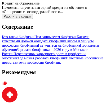
Кредит на образование
Поможем получить выгодный кредит на обучение в
«Синергии» с господдержкой всего...
Рассчитать кредит
Содержание
Кто такой биофизик
Чем занимается биофизик
Какими
качествами должен обладать биофизик
Плюсы и минусы
профессии биофизика
Где учиться на биофизика
Программы
обучения
Зарплата биофизика в 2026 году в Москве и в
России
Перспективы карьерного роста в профессии
биофизик
Где может работать биофизик
Известные Российские
представители профессии биофизик
Рекомендуем