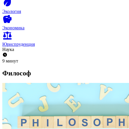
Экология
Экономика
Юриспруденция
Наука
9 минут
Философ