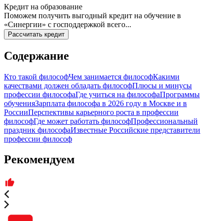
Кредит на образование
Поможем получить выгодный кредит на обучение в
«Синергии» с господдержкой всего...
Рассчитать кредит
Содержание
Кто такой философ
Чем занимается философ
Какими
качествами должен обладать философ
Плюсы и минусы
профессии философа
Где учиться на философа
Программы
обучения
Зарплата философа в 2026 году в Москве и в
России
Перспективы карьерного роста в профессии
философ
Где может работать философ
Профессиональный
праздник философа
Известные Российские представители
профессии философ
Рекомендуем