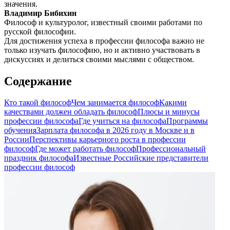
значения.
Владимир Бибихин
Философ и культуролог, известный своими работами по
русской философии.
Для достижения успеха в профессии философа важно не
только изучать философию, но и активно участвовать в
дискуссиях и делиться своими мыслями с обществом.
Содержание
Кто такой философ
Чем занимается философ
Какими
качествами должен обладать философ
Плюсы и минусы
профессии философа
Где учиться на философа
Программы
обучения
Зарплата философа в 2026 году в Москве и в
России
Перспективы карьерного роста в профессии
философ
Где может работать философ
Профессиональный
праздник философа
Известные Российские представители
профессии философ