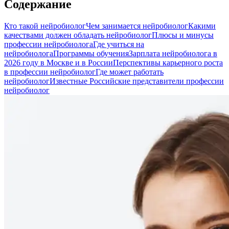
Содержание
Кто такой нейробиолог
Чем занимается нейробиолог
Какими
качествами должен обладать нейробиолог
Плюсы и минусы
профессии нейробиолога
Где учиться на
нейробиолога
Программы обучения
Зарплата нейробиолога в
2026 году в Москве и в России
Перспективы карьерного роста
в профессии нейробиолог
Где может работать
нейробиолог
Известные Российские представители профессии
нейробиолог