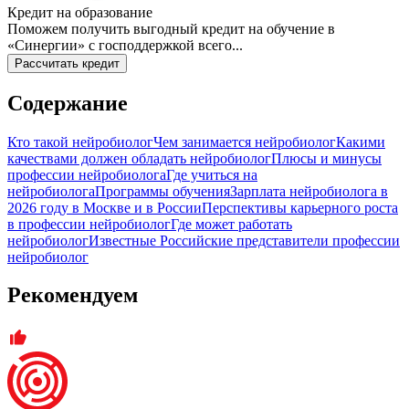
Кредит на образование
Поможем получить выгодный кредит на обучение в
«Синергии» с господдержкой всего...
Рассчитать кредит
Содержание
Кто такой нейробиолог
Чем занимается нейробиолог
Какими
качествами должен обладать нейробиолог
Плюсы и минусы
профессии нейробиолога
Где учиться на
нейробиолога
Программы обучения
Зарплата нейробиолога в
2026 году в Москве и в России
Перспективы карьерного роста
в профессии нейробиолог
Где может работать
нейробиолог
Известные Российские представители профессии
нейробиолог
Рекомендуем