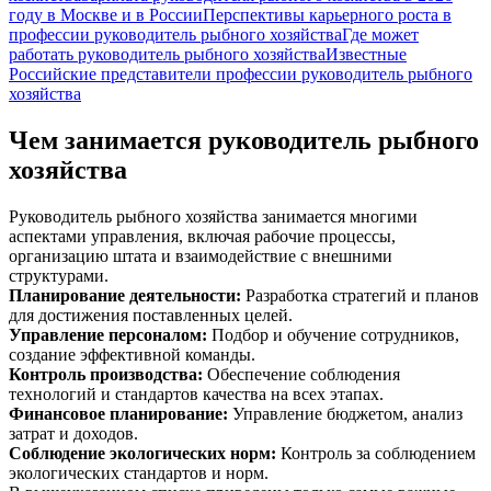
году в Москве и в России
Перспективы карьерного роста в
профессии руководитель рыбного хозяйства
Где может
работать руководитель рыбного хозяйства
Известные
Российские представители профессии руководитель рыбного
хозяйства
Чем занимается руководитель рыбного
хозяйства
Руководитель рыбного хозяйства занимается многими
аспектами управления, включая рабочие процессы,
организацию штата и взаимодействие с внешними
структурами.
Планирование деятельности
:
Разработка стратегий и планов
для достижения поставленных целей.
Управление персоналом
:
Подбор и обучение сотрудников,
создание эффективной команды.
Контроль производства
:
Обеспечение соблюдения
технологий и стандартов качества на всех этапах.
Финансовое планирование
:
Управление бюджетом, анализ
затрат и доходов.
Соблюдение экологических норм
:
Контроль за соблюдением
экологических стандартов и норм.