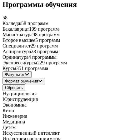
Программы обучения
58
Колледж
58 программ
Бакалавриат
199 программ
Магистратура
98 программ
Второе высшее
5 программ
Специалитет
29 программ
Аспирантура
28 программ
Ординатура
4 программы
Экспресс-курсы
229 программ
Курсы
351 программа
Факультет
Формат обучения
Сбросить
Нутрициология
Юриспруденция
Экономика
Кино
Инженерия
Медицина
Детям
Искусственный интеллект
Индустрия гостеприимства