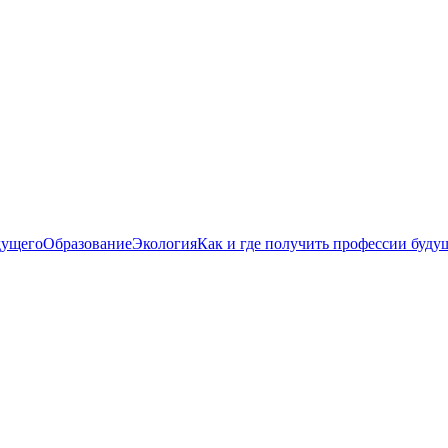
дущего
Образование
Экология
Как и где получить профессии буду