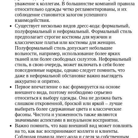
уважение к коллегам. В большинстве компаний правила
относительно одежды четко регламентированы, и их
соблюдение становится залогом успешного
взаимодействия.
Существует несколько видов дресс-кода: формальный,
полуформальный и неформальный. Формальный стиль
предполагает строгие костюмы для мужчин и
классические платья или костюмы для женщин.
Полуформальный стиль допускает небольшие
вольности, например, использование более ярких
тканей или более свободных силуэтов. Неформальный
стиль, в свою очередь, может включать в себя более
повседневные наряды, однако следует помнить, что
даже в неформальной обстановке важно выглядеть
аккуратно и опрятно.
Первое впечатление о вас формируется на основе
внешнего вида, поэтому необходимо серьезно
относиться к выбору одежды. Она не должна быть
слишком откровенной, броской или яркой – лучше
выбирать более сдержанные цвета и классические
фасоны. Чистота и ухоженность также являются
значимыми аспектами в визуальном восприятии.
Важно помнить, что ваш внешний вид может повлиять
на то, как вас воспринимают коллеги и клиенты.
Соблюдая правила дресс-кода и следя за собственным