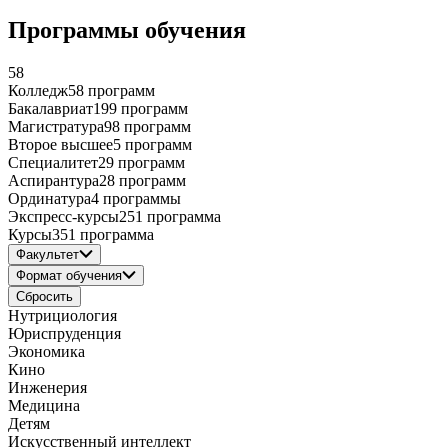
Программы обучения
58
Колледж
58 программ
Бакалавриат
199 программ
Магистратура
98 программ
Второе высшее
5 программ
Специалитет
29 программ
Аспирантура
28 программ
Ординатура
4 программы
Экспресс-курсы
251 программа
Курсы
351 программа
Факультет
Формат обучения
Сбросить
Нутрициология
Юриспруденция
Экономика
Кино
Инженерия
Медицина
Детям
Искусственный интеллект