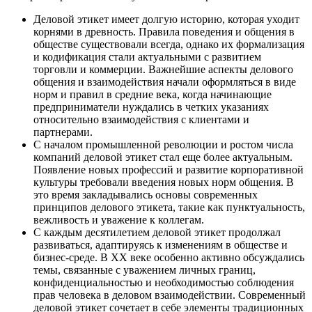
Деловой этикет имеет долгую историю, которая уходит
корнями в древность. Правила поведения и общения в
обществе существовали всегда, однако их формализация
и кодификация стали актуальными с развитием
торговли и коммерции. Важнейшие аспекты делового
общения и взаимодействия начали оформляться в виде
норм и правил в средние века, когда начинающие
предприниматели нуждались в четких указаниях
относительно взаимодействия с клиентами и
партнерами.
С началом промышленной революции и ростом числа
компаний деловой этикет стал еще более актуальным.
Появление новых профессий и развитие корпоративной
культуры требовали введения новых норм общения. В
это время закладывались основы современных
принципов делового этикета, такие как пунктуальность,
вежливость и уважение к коллегам.
С каждым десятилетием деловой этикет продолжал
развиваться, адаптируясь к изменениям в обществе и
бизнес-среде. В XX веке особенно активно обсуждались
темы, связанные с уважением личных границ,
конфиденциальностью и необходимостью соблюдения
прав человека в деловом взаимодействии. Современный
деловой этикет сочетает в себе элементы традиционных