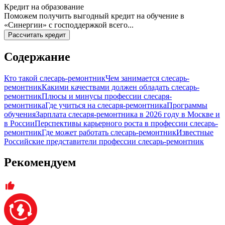
Кредит на образование
Поможем получить выгодный кредит на обучение в
«Синергии» с господдержкой всего...
Рассчитать кредит
Содержание
Кто такой слесарь-ремонтник
Чем занимается слесарь-
ремонтник
Какими качествами должен обладать слесарь-
ремонтник
Плюсы и минусы профессии слесаря-
ремонтника
Где учиться на слесаря-ремонтника
Программы
обучения
Зарплата слесаря-ремонтника в 2026 году в Москве и
в России
Перспективы карьерного роста в профессии слесарь-
ремонтник
Где может работать слесарь-ремонтник
Известные
Российские представители профессии слесарь-ремонтник
Рекомендуем