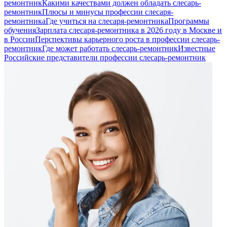
ремонтник
Какими качествами должен обладать слесарь-
ремонтник
Плюсы и минусы профессии слесаря-
ремонтника
Где учиться на слесаря-ремонтника
Программы
обучения
Зарплата слесаря-ремонтника в 2026 году в Москве и
в России
Перспективы карьерного роста в профессии слесарь-
ремонтник
Где может работать слесарь-ремонтник
Известные
Российские представители профессии слесарь-ремонтник