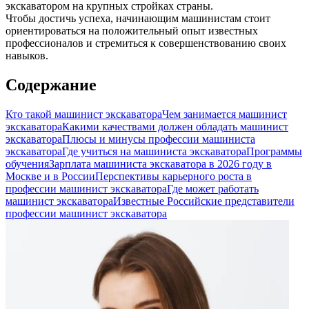
экскаватором на крупных стройках страны.
Чтобы достичь успеха, начинающим машинистам стоит
ориентироваться на положительный опыт известных
профессионалов и стремиться к совершенствованию своих
навыков.
Содержание
Кто такой машинист экскаватора
Чем занимается машинист
экскаватора
Какими качествами должен обладать машинист
экскаватора
Плюсы и минусы профессии машиниста
экскаватора
Где учиться на машиниста экскаватора
Программы
обучения
Зарплата машиниста экскаватора в 2026 году в
Москве и в России
Перспективы карьерного роста в
профессии машинист экскаватора
Где может работать
машинист экскаватора
Известные Российские представители
профессии машинист экскаватора