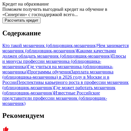
Кредит на образование
Поможем получить выгодный кредит на обучение в
«Синергии» с господдержкой всего...
Рассчитать кредит
Содержание
Кто такой мозаичник (облицовщик-мозаичник)
Чем занимается
мозаичник (облицовщик-мозаичник)
Какими качествами
должен обладать мозаичник (облицовщик-мозаичник)
Плюсы
и минусы профессии мозаичника (облицовщика-
мозаичника)
Где учиться на мозаичника (облицовщика-
мозаичника)
Программы обучения
Зарплата мозаичника
(облицовщика-мозаичника) в 2026 году в Москве и в
России
Перспективы карьерного роста в профессии мозаичник
(облицовщик-мозаичник)
Где может работать мозаичник
(облицовщик-мозаичник)
Известные Российские
представители профессии мозаичник (облицовщик-
мозаичник)
Рекомендуем