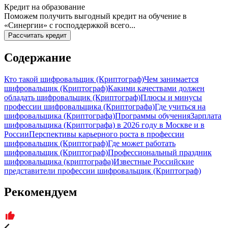
Кредит на образование
Поможем получить выгодный кредит на обучение в
«Синергии» с господдержкой всего...
Рассчитать кредит
Содержание
Кто такой шифровальщик (Криптограф)
Чем занимается
шифровальщик (Криптограф)
Какими качествами должен
обладать шифровальщик (Криптограф)
Плюсы и минусы
профессии шифровальщика (Криптографа)
Где учиться на
шифровальщика (Криптографа)
Программы обучения
Зарплата
шифровальщика (Криптографа) в 2026 году в Москве и в
России
Перспективы карьерного роста в профессии
шифровальщик (Криптограф)
Где может работать
шифровальщик (Криптограф)
Профессиональный праздник
шифровальщика (криптографа)
Известные Российские
представители профессии шифровальщик (Криптограф)
Рекомендуем