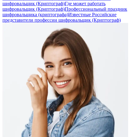
шифровальщик (Криптограф)
Где может работать
шифровальщик (Криптограф)
Профессиональный праздник
шифровальщика (криптографа)
Известные Российские
представители профессии шифровальщик (Криптограф)