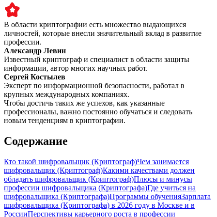
В области криптографии есть множество выдающихся
личностей, которые внесли значительный вклад в развитие
профессии.
Александр Левин
Известный криптограф и специалист в области защиты
информации, автор многих научных работ.
Сергей Костылев
Эксперт по информационной безопасности, работал в
крупных международных компаниях.
Чтобы достичь таких же успехов, как указанные
профессионалы, важно постоянно обучаться и следовать
новым тенденциям в криптографии.
Содержание
Кто такой шифровальщик (Криптограф)
Чем занимается
шифровальщик (Криптограф)
Какими качествами должен
обладать шифровальщик (Криптограф)
Плюсы и минусы
профессии шифровальщика (Криптографа)
Где учиться на
шифровальщика (Криптографа)
Программы обучения
Зарплата
шифровальщика (Криптографа) в 2026 году в Москве и в
России
Перспективы карьерного роста в профессии