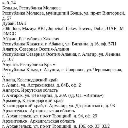
каб. 24
Бельцы, Республика Молдова
Республика Молдова, муниципий Бэлць, ул. пр-кт Викторией,
д. 57
Дубай, ОАЭ
20th floor, Mazaya BB1, Jumeirah Lakes Towers, Dubai, UAE | М
DMCC
Абакан, Республика Хакасия
Республика Хакасия, г. Абакан, ул. Вяткина, д 16, оф. 57Н
Алагир, Северная Осетия-Алания
Республика Северная Осетия-Алания, г. Алагир, ул. Ленина,
д. 107
Алушта, Республика Крым
Республика Крым, г. Алушта, с. Лавровое, ул. Черноморская,
д. 11
Анапа, Краснодарский край
г. Анапа, ул. Астраханская, д. 84В, оф. 2
Ангарск, Иркутская область
г. Ангарск, ул. 84 квартал, д. 20А (зд. ОП «Витязь»)
Армавир, Краснодарский край
Краснодарский край, г. Армавир, ул. Дзержинского, д. 93
Архангельск, Архангельская область
г. Архангельск, ул. пр-кт Троицкий, д. 94, оф. 29
Архангельск, Архангельская область
г. Архангельск, ул. пр-кт Троицкий, д. 106, оф. 33, 33/2