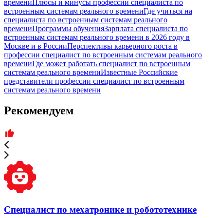
времени
Плюсы и минусы профессии специалиста по
встроенным системам реального времени
Где учиться на
специалиста по встроенным системам реального
времени
Программы обучения
Зарплата специалиста по
встроенным системам реального времени в 2026 году в
Москве и в России
Перспективы карьерного роста в
профессии специалист по встроенным системам реального
времени
Где может работать специалист по встроенным
системам реального времени
Известные Российские
представители профессии специалист по встроенным
системам реального времени
Рекомендуем
Специалист по мехатронике и робототехнике