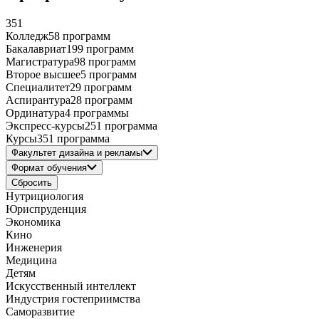
351
Колледж
58 программ
Бакалавриат
199 программ
Магистратура
98 программ
Второе высшее
5 программ
Специалитет
29 программ
Аспирантура
28 программ
Ординатура
4 программы
Экспресс-курсы
251 программа
Курсы
351 программа
Факультет дизайна и рекламы
Формат обучения
Сбросить
Нутрициология
Юриспруденция
Экономика
Кино
Инженерия
Медицина
Детям
Искусственный интеллект
Индустрия гостеприимства
Саморазвитие