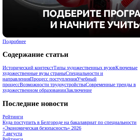
Подробнее
Содержание статьи
Исторический контекст
Типы художественных вузов
Ключевые
художественные вузы страны
Специальности и
направления
Процесс поступления
Учебный
процесс
Возможности трудоустройства
Современные тренды в
художественном образовании
Заключение
Последние новости
Рейтинги
Куда поступить в Белгороде на бакалавриат по специальности
«Экономическая безопасность» 2026
7 августа
Рейтинги