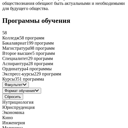
обществознания обещают быть актуальными и необходимыми
для будущего общества.
Программы обучения
58
Колледж
58 программ
Бакалавриат
199 программ
Магистратура
98 программ
Второе высшее
5 программ
Специалитет
29 программ
Аспирантура
28 программ
Ординатура
4 программы
Экспресс-курсы
229 программ
Курсы
351 программа
Факультет
Формат обучения
Сбросить
Нутрициология
Юриспруденция
Экономика
Кино
Инженерия
Медицина