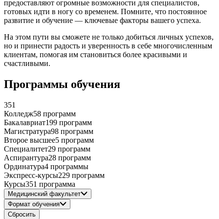
предоставляют огромные возможности для специалистов,
готовых идти в ногу со временем. Помните, что постоянное
развитие и обучение — ключевые факторы вашего успеха.
На этом пути вы сможете не только добиться личных успехов,
но и принести радость и уверенность в себе многочисленным
клиентам, помогая им становиться более красивыми и
счастливыми.
Программы обучения
351
Колледж
58 программ
Бакалавриат
199 программ
Магистратура
98 программ
Второе высшее
5 программ
Специалитет
29 программ
Аспирантура
28 программ
Ординатура
4 программы
Экспресс-курсы
229 программ
Курсы
351 программа
Медицинский факультет
Формат обучения
Сбросить