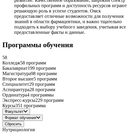
развитие. Качественное образование, широкий спектр
профильных программ и доступность ресурсов играют
решающую роль в успехе студентов. Омск
предоставляет отличные возможности для получения
знаний в области фармацевтики, и важно тщательно
подходить к выбору учебного заведения, учитывая все
предоставленные факты и данные.
Программы обучения
58
Колледж
58 программ
Бакалавриат
199 программ
Магистратура
98 программ
Второе высшее
5 программ
Специалитет
29 программ
Аспирантура
28 программ
Ординатура
4 программы
Экспресс-курсы
229 программ
Курсы
351 программа
Факультет
Формат обучения
Сбросить
Нутрициология