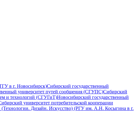
ТГУ в г. Новосибирск)
Сибирский государственный
твенный университет путей сообщения (СГУПС)
Сибирский
ем и технологий (СГУГиТ)
Новосибирский государственный
Сибирский университет потребительской кооперации
(Технологии. Дизайн. Искусство) (РГУ им. А.Н. Косыгина в г.