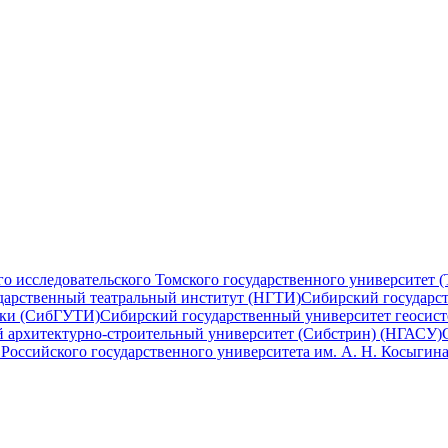
 исследовательского Томского государственного университет (
дарственный театральный институт (НГТИ)
Сибирский государс
ики (СибГУТИ)
Сибирский государственный университет геосист
 архитектурно-строительный университет (Сибстрин) (НГАСУ)
оссийского государственного университета им. А. Н. Косыгина 