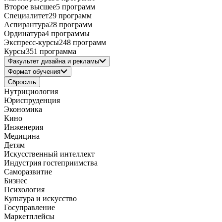
Второе высшее
5 программ
Специалитет
29 программ
Аспирантура
28 программ
Ординатура
4 программы
Экспресс-курсы
248 программ
Курсы
351 программа
Факультет дизайна и рекламы
Формат обучения
Сбросить
Нутрициология
Юриспруденция
Экономика
Кино
Инженерия
Медицина
Детям
Искусственный интеллект
Индустрия гостеприимства
Саморазвитие
Бизнес
Психология
Культура и искусство
Госуправление
Маркетплейсы