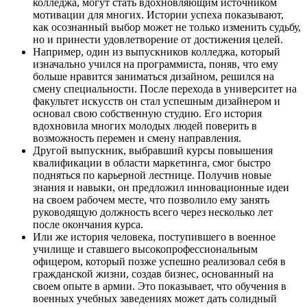
колледжа, могут стать вдохновляющим источником
мотивации для многих. Истории успеха показывают,
как осознанный выбор может не только изменить судьбу,
но и принести удовлетворение от достижения целей.
Например, один из выпускников колледжа, который
изначально учился на программиста, поняв, что ему
больше нравится заниматься дизайном, решился на
смену специальности. После перехода в университет на
факультет искусств он стал успешным дизайнером и
основал свою собственную студию. Его история
вдохновила многих молодых людей поверить в
возможность перемен и смену направления.
Другой выпускник, выбравший курсы повышения
квалификации в области маркетинга, смог быстро
подняться по карьерной лестнице. Получив новые
знания и навыки, он предложил инновационные идеи
на своем рабочем месте, что позволило ему занять
руководящую должность всего через несколько лет
после окончания курса.
Или же история человека, поступившего в военное
училище и ставшего высокопрофессиональным
офицером, который позже успешно реализовал себя в
гражданской жизни, создав бизнес, основанный на
своем опыте в армии. Это показывает, что обучения в
военных учебных заведениях может дать солидный