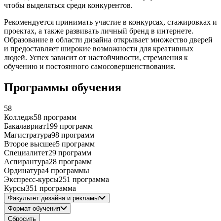
чтобы выделяться среди конкурентов.
Рекомендуется принимать участие в конкурсах, стажировках и
проектах, а также развивать личный бренд в интернете.
Образование в области дизайна открывает множество дверей
и предоставляет широкие возможности для креативных
людей. Успех зависит от настойчивости, стремления к
обучению и постоянного самосовершенствования.
Программы обучения
58
Колледж
58 программ
Бакалавриат
199 программ
Магистратура
98 программ
Второе высшее
5 программ
Специалитет
29 программ
Аспирантура
28 программ
Ординатура
4 программы
Экспресс-курсы
251 программа
Курсы
351 программа
Факультет дизайна и рекламы
Формат обучения
Сбросить