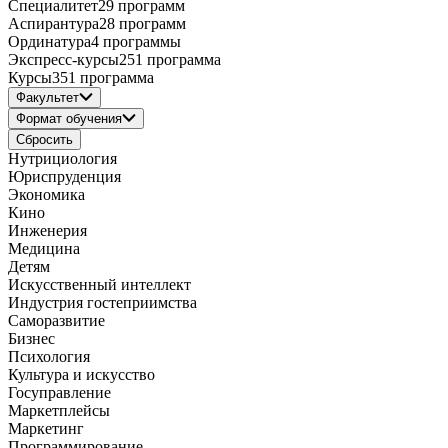
Специалитет
29 программ
Аспирантура
28 программ
Ординатура
4 программы
Экспресс-курсы
251 программа
Курсы
351 программа
Факультет
Формат обучения
Сбросить
Нутрициология
Юриспруденция
Экономика
Кино
Инженерия
Медицина
Детям
Искусственный интеллект
Индустрия гостеприимства
Саморазвитие
Бизнес
Психология
Культура и искусство
Госуправление
Маркетплейсы
Маркетинг
Программирование