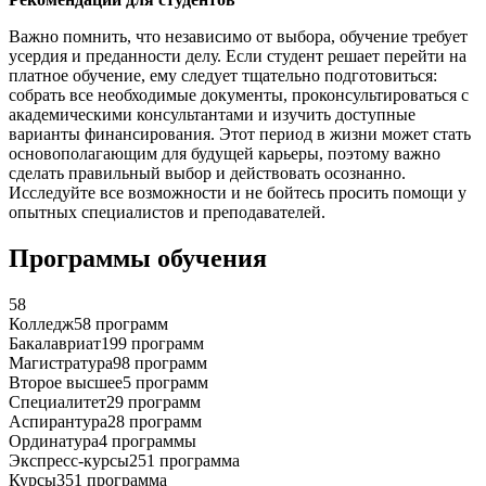
Важно помнить, что независимо от выбора, обучение требует
усердия и преданности делу. Если студент решает перейти на
платное обучение, ему следует тщательно подготовиться:
собрать все необходимые документы, проконсультироваться с
академическими консультантами и изучить доступные
варианты финансирования. Этот период в жизни может стать
основополагающим для будущей карьеры, поэтому важно
сделать правильный выбор и действовать осознанно.
Исследуйте все возможности и не бойтесь просить помощи у
опытных специалистов и преподавателей.
Программы обучения
58
Колледж
58 программ
Бакалавриат
199 программ
Магистратура
98 программ
Второе высшее
5 программ
Специалитет
29 программ
Аспирантура
28 программ
Ординатура
4 программы
Экспресс-курсы
251 программа
Курсы
351 программа