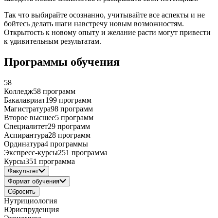
Так что выбирайте осознанно, учитывайте все аспекты и не
бойтесь делать шаги навстречу новым возможностям.
Открытость к новому опыту и желание расти могут привести
к удивительным результатам.
Программы обучения
58
Колледж
58 программ
Бакалавриат
199 программ
Магистратура
98 программ
Второе высшее
5 программ
Специалитет
29 программ
Аспирантура
28 программ
Ординатура
4 программы
Экспресс-курсы
251 программа
Курсы
351 программа
Факультет
Формат обучения
Сбросить
Нутрициология
Юриспруденция