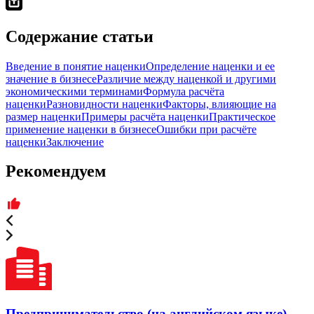
Содержание статьи
Введение в понятие наценки
Определение наценки и ее
значение в бизнесе
Различие между наценкой и другими
экономическими терминами
Формула расчёта
наценки
Разновидности наценки
Факторы, влияющие на
размер наценки
Примеры расчёта наценки
Практическое
применение наценки в бизнесе
Ошибки при расчёте
наценки
Заключение
Рекомендуем
Предпринимательство (на английском языке)