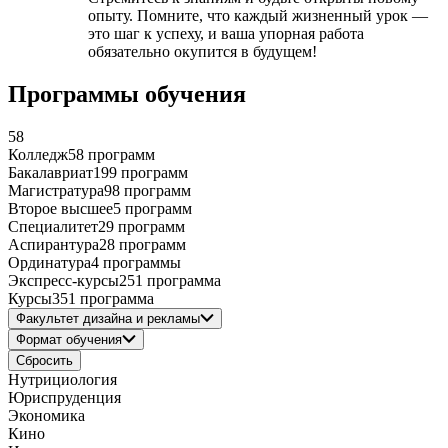
опыту. Помните, что каждый жизненный урок —
это шаг к успеху, и ваша упорная работа
обязательно окупится в будущем!
Программы обучения
58
Колледж
58 программ
Бакалавриат
199 программ
Магистратура
98 программ
Второе высшее
5 программ
Специалитет
29 программ
Аспирантура
28 программ
Ординатура
4 программы
Экспресс-курсы
251 программа
Курсы
351 программа
Факультет дизайна и рекламы
Формат обучения
Сбросить
Нутрициология
Юриспруденция
Экономика
Кино