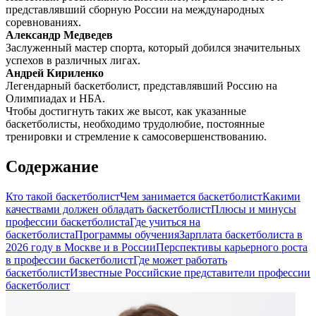
представлявший сборную России на международных
соревнованиях.
Александр Медведев
Заслуженный мастер спорта, который добился значительных
успехов в различных лигах.
Андрей Кириленко
Легендарный баскетболист, представлявший Россию на
Олимпиадах и НБА.
Чтобы достигнуть таких же высот, как указанные
баскетболисты, необходимо трудолюбие, постоянные
тренировки и стремление к самосовершенствованию.
Содержание
Кто такой баскетболист
Чем занимается баскетболист
Какими
качествами должен обладать баскетболист
Плюсы и минусы
профессии баскетболиста
Где учиться на
баскетболиста
Программы обучения
Зарплата баскетболиста в
2026 году в Москве и в России
Перспективы карьерного роста
в профессии баскетболист
Где может работать
баскетболист
Известные Российские представители профессии
баскетболист