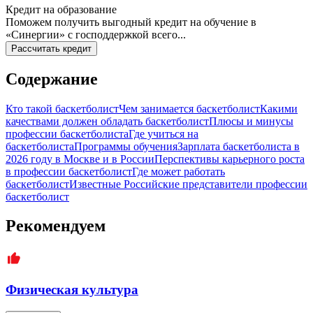
Кредит на образование
Поможем получить выгодный кредит на обучение в
«Синергии» с господдержкой всего...
Рассчитать кредит
Содержание
Кто такой баскетболист
Чем занимается баскетболист
Какими
качествами должен обладать баскетболист
Плюсы и минусы
профессии баскетболиста
Где учиться на
баскетболиста
Программы обучения
Зарплата баскетболиста в
2026 году в Москве и в России
Перспективы карьерного роста
в профессии баскетболист
Где может работать
баскетболист
Известные Российские представители профессии
баскетболист
Рекомендуем
Физическая культура