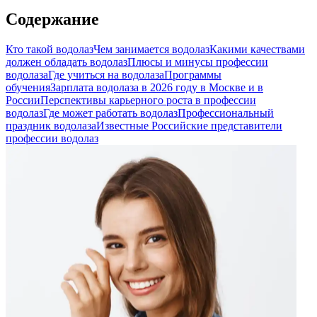
Содержание
Кто такой водолаз
Чем занимается водолаз
Какими качествами
должен обладать водолаз
Плюсы и минусы профессии
водолаза
Где учиться на водолаза
Программы
обучения
Зарплата водолаза в 2026 году в Москве и в
России
Перспективы карьерного роста в профессии
водолаз
Где может работать водолаз
Профессиональный
праздник водолаза
Известные Российские представители
профессии водолаз