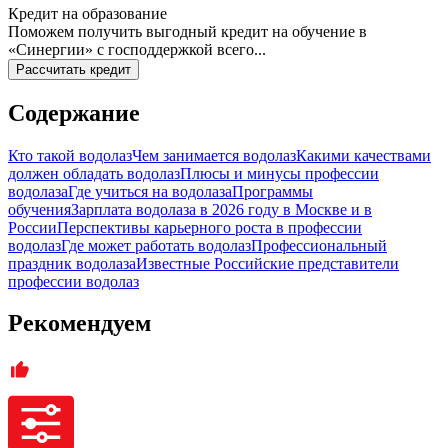
Кредит на образование
Поможем получить выгодный кредит на обучение в
«Синергии» с господдержкой всего...
Рассчитать кредит
Содержание
Кто такой водолаз
Чем занимается водолаз
Какими качествами
должен обладать водолаз
Плюсы и минусы профессии
водолаза
Где учиться на водолаза
Программы
обучения
Зарплата водолаза в 2026 году в Москве и в
России
Перспективы карьерного роста в профессии
водолаз
Где может работать водолаз
Профессиональный
праздник водолаза
Известные Российские представители
профессии водолаз
Рекомендуем