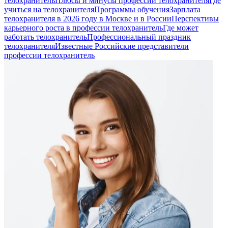
телохранитель
Плюсы и минусы профессии телохранителя
Где
учиться на телохранителя
Программы обучения
Зарплата
телохранителя в 2026 году в Москве и в России
Перспективы
карьерного роста в профессии телохранитель
Где может
работать телохранитель
Профессиональный праздник
телохранителя
Известные Российские представители
профессии телохранитель