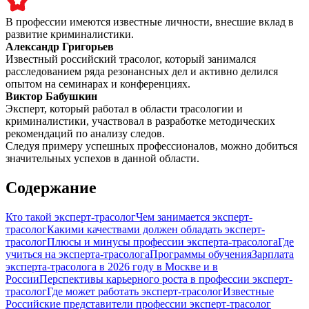
В профессии имеются известные личности, внесшие вклад в
развитие криминалистики.
Александр Григорьев
Известный российский трасолог, который занимался
расследованием ряда резонансных дел и активно делился
опытом на семинарах и конференциях.
Виктор Бабушкин
Эксперт, который работал в области трасологии и
криминалистики, участвовал в разработке методических
рекомендаций по анализу следов.
Следуя примеру успешных профессионалов, можно добиться
значительных успехов в данной области.
Содержание
Кто такой эксперт-трасолог
Чем занимается эксперт-
трасолог
Какими качествами должен обладать эксперт-
трасолог
Плюсы и минусы профессии эксперта-трасолога
Где
учиться на эксперта-трасолога
Программы обучения
Зарплата
эксперта-трасолога в 2026 году в Москве и в
России
Перспективы карьерного роста в профессии эксперт-
трасолог
Где может работать эксперт-трасолог
Известные
Российские представители профессии эксперт-трасолог