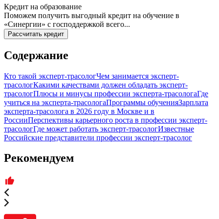
Кредит на образование
Поможем получить выгодный кредит на обучение в
«Синергии» с господдержкой всего...
Рассчитать кредит
Содержание
Кто такой эксперт-трасолог
Чем занимается эксперт-
трасолог
Какими качествами должен обладать эксперт-
трасолог
Плюсы и минусы профессии эксперта-трасолога
Где
учиться на эксперта-трасолога
Программы обучения
Зарплата
эксперта-трасолога в 2026 году в Москве и в
России
Перспективы карьерного роста в профессии эксперт-
трасолог
Где может работать эксперт-трасолог
Известные
Российские представители профессии эксперт-трасолог
Рекомендуем