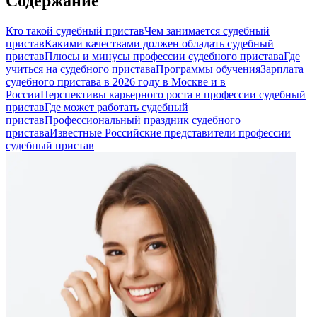
Содержание
Кто такой судебный пристав
Чем занимается судебный
пристав
Какими качествами должен обладать судебный
пристав
Плюсы и минусы профессии судебного пристава
Где
учиться на судебного пристава
Программы обучения
Зарплата
судебного пристава в 2026 году в Москве и в
России
Перспективы карьерного роста в профессии судебный
пристав
Где может работать судебный
пристав
Профессиональный праздник судебного
пристава
Известные Российские представители профессии
судебный пристав