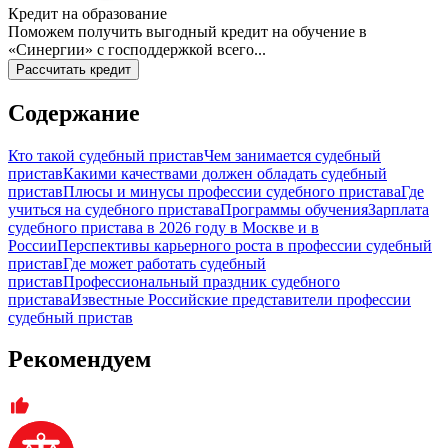
Кредит на образование
Поможем получить выгодный кредит на обучение в
«Синергии» с господдержкой всего...
Рассчитать кредит
Содержание
Кто такой судебный пристав
Чем занимается судебный
пристав
Какими качествами должен обладать судебный
пристав
Плюсы и минусы профессии судебного пристава
Где
учиться на судебного пристава
Программы обучения
Зарплата
судебного пристава в 2026 году в Москве и в
России
Перспективы карьерного роста в профессии судебный
пристав
Где может работать судебный
пристав
Профессиональный праздник судебного
пристава
Известные Российские представители профессии
судебный пристав
Рекомендуем