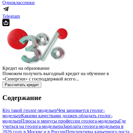
Одноклассники
Telegram
Кредит на образование
Поможем получить выгодный кредит на обучение в
«Синергии» с господдержкой всего...
Рассчитать кредит
Содержание
Кто такой геолог-модельер
Чем занимается геолог-
модельер
Какими качествами должен обладать геолог-
модельер
Плюсы и минусы профессии геолога-модельера
Где
учиться на геолога-модельера
Зарплата геолога-модельера в
2026 году в Москве и в России
Перспективы карьерного роста