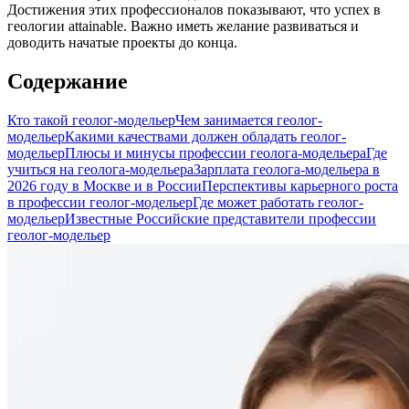
Достижения этих профессионалов показывают, что успех в
геологии attainable. Важно иметь желание развиваться и
доводить начатые проекты до конца.
Содержание
Кто такой геолог-модельер
Чем занимается геолог-
модельер
Какими качествами должен обладать геолог-
модельер
Плюсы и минусы профессии геолога-модельера
Где
учиться на геолога-модельера
Зарплата геолога-модельера в
2026 году в Москве и в России
Перспективы карьерного роста
в профессии геолог-модельер
Где может работать геолог-
модельер
Известные Российские представители профессии
геолог-модельер