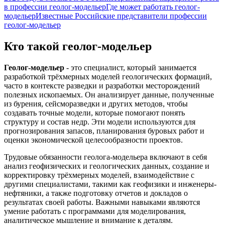
в профессии геолог-модельер
Где может работать геолог-
модельер
Известные Российские представители профессии
геолог-модельер
Кто такой геолог-модельер
Геолог-модельер
- это специалист, который занимается
разработкой трёхмерных моделей геологических формаций,
часто в контексте разведки и разработки месторождений
полезных ископаемых. Он анализирует данные, полученные
из бурения, сейсморазведки и других методов, чтобы
создавать точные модели, которые помогают понять
структуру и состав недр. Эти модели используются для
прогнозирования запасов, планирования буровых работ и
оценки экономической целесообразности проектов.
Трудовые обязанности геолога-модельера включают в себя
анализ геофизических и геологических данных, создание и
корректировку трёхмерных моделей, взаимодействие с
другими специалистами, такими как геофизики и инженеры-
нефтяники, а также подготовку отчетов и докладов о
результатах своей работы. Важными навыками являются
умение работать с программами для моделирования,
аналитическое мышление и внимание к деталям.