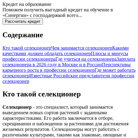
Кредит на образование
Поможем получить выгодный кредит на обучение в
«Синергии» с господдержкой всего...
Рассчитать кредит
Содержание
Кто такой селекционер
Чем занимается селекционер
Какими
качествами должен обладать селекционер
Плюсы и минусы
профессии селекционера
Где учиться на селекционера
Зарплата
селекционера в 2026 году в Москве и в России
Перспективы
карьерного роста в профессии селекционер
Где может работать
селекционер
Известные Российские представители профессии
селекционер
Кто такой селекционер
Селекционер
- это специалист, который занимается
выведением новых сортов растений с заданными
характеристиками. Его работа заключается в отборе,
скрещивании и наблюдении за растениями для достижения
желаемых результатов. Селекционеры могут работать с
различными культурами, такими как злаковые, овощные и