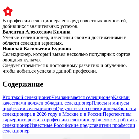
В профессии селекционера есть ряд известных личностей,
добившихся значительных успехов.
Валентин Алексеевич Кичина
Ученый-селекционер, известный своими достижениями в
области селекции зерновых.
Николай Васильевич Буряков
Селекционер, который вывел несколько популярных сортов
овощных культур.
Следует стремиться к постоянному развитию и обучению,
чтобы добиться успеха в данной профессии.
Содержание
Кто такой селекционер
Чем занимается селекционер
Какими
качествами должен обладать селекционер
Плюсы и минусы
профессии селекционера
Где учиться на селекционера
Зарплата
селекционера в 2026 году в Москве и в России
Перспективы
карьерного роста в профессии селекционер
Где может работать
селекционер
Известные Российские представители профессии
селекционер