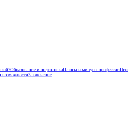
акой?
Образование и подготовка
Плюсы и минусы профессии
Пер
и возможности
Заключение