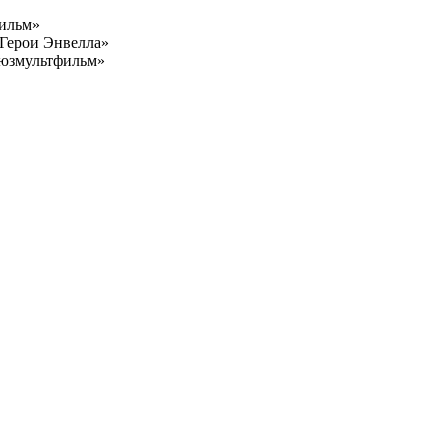
фильм»
«Герои Энвелла»
оюзмультфильм»