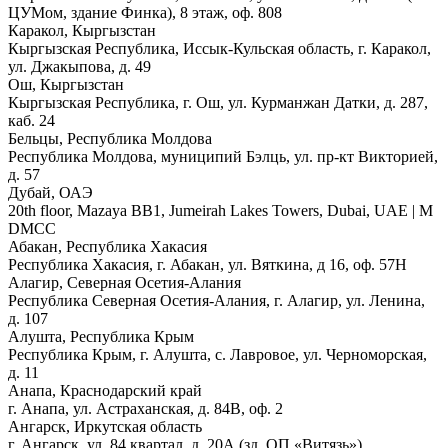
ЦУМом, здание Финка), 8 этаж, оф. 808
Каракол, Кыргызстан
Кыргызская Республика, Иссык-Кульская область, г. Каракол,
ул. Джакыпова, д. 49
Ош, Кыргызстан
Кыргызская Республика, г. Ош, ул. Курманжан Датки, д. 287,
каб. 24
Бельцы, Республика Молдова
Республика Молдова, муниципий Бэлць, ул. пр-кт Викторией,
д. 57
Дубай, ОАЭ
20th floor, Mazaya BB1, Jumeirah Lakes Towers, Dubai, UAE | М
DMCC
Абакан, Республика Хакасия
Республика Хакасия, г. Абакан, ул. Вяткина, д 16, оф. 57Н
Алагир, Северная Осетия-Алания
Республика Северная Осетия-Алания, г. Алагир, ул. Ленина,
д. 107
Алушта, Республика Крым
Республика Крым, г. Алушта, с. Лавровое, ул. Черноморская,
д. 11
Анапа, Краснодарский край
г. Анапа, ул. Астраханская, д. 84В, оф. 2
Ангарск, Иркутская область
г. Ангарск, ул. 84 квартал, д. 20А (зд. ОП «Витязь»)