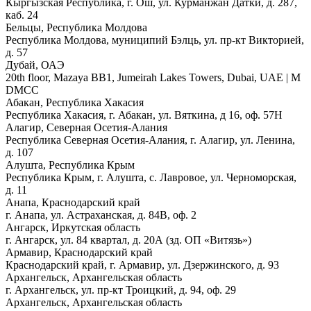
Кыргызская Республика, г. Ош, ул. Курманжан Датки, д. 287,
каб. 24
Бельцы, Республика Молдова
Республика Молдова, муниципий Бэлць, ул. пр-кт Викторией,
д. 57
Дубай, ОАЭ
20th floor, Mazaya BB1, Jumeirah Lakes Towers, Dubai, UAE | М
DMCC
Абакан, Республика Хакасия
Республика Хакасия, г. Абакан, ул. Вяткина, д 16, оф. 57Н
Алагир, Северная Осетия-Алания
Республика Северная Осетия-Алания, г. Алагир, ул. Ленина,
д. 107
Алушта, Республика Крым
Республика Крым, г. Алушта, с. Лавровое, ул. Черноморская,
д. 11
Анапа, Краснодарский край
г. Анапа, ул. Астраханская, д. 84В, оф. 2
Ангарск, Иркутская область
г. Ангарск, ул. 84 квартал, д. 20А (зд. ОП «Витязь»)
Армавир, Краснодарский край
Краснодарский край, г. Армавир, ул. Дзержинского, д. 93
Архангельск, Архангельская область
г. Архангельск, ул. пр-кт Троицкий, д. 94, оф. 29
Архангельск, Архангельская область