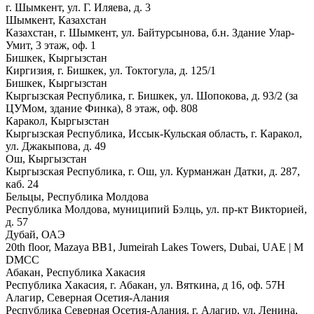
г. Шымкент, ул. Г. Иляева, д. 3
Шымкент, Казахстан
Казахстан, г. Шымкент, ул. Байтурсынова, б.н. Здание Улар-
Умит, 3 этаж, оф. 1
Бишкек, Кыргызстан
Киргизия, г. Бишкек, ул. Токтогула, д. 125/1
Бишкек, Кыргызстан
Кыргызская Республика, г. Бишкек, ул. Шопокова, д. 93/2 (за
ЦУМом, здание Финка), 8 этаж, оф. 808
Каракол, Кыргызстан
Кыргызская Республика, Иссык-Кульская область, г. Каракол,
ул. Джакыпова, д. 49
Ош, Кыргызстан
Кыргызская Республика, г. Ош, ул. Курманжан Датки, д. 287,
каб. 24
Бельцы, Республика Молдова
Республика Молдова, муниципий Бэлць, ул. пр-кт Викторией,
д. 57
Дубай, ОАЭ
20th floor, Mazaya BB1, Jumeirah Lakes Towers, Dubai, UAE | М
DMCC
Абакан, Республика Хакасия
Республика Хакасия, г. Абакан, ул. Вяткина, д 16, оф. 57Н
Алагир, Северная Осетия-Алания
Республика Северная Осетия-Алания, г. Алагир, ул. Ленина,