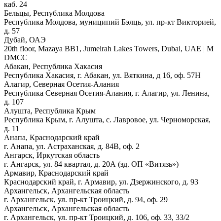
каб. 24
Бельцы, Республика Молдова
Республика Молдова, муниципий Бэлць, ул. пр-кт Викторией,
д. 57
Дубай, ОАЭ
20th floor, Mazaya BB1, Jumeirah Lakes Towers, Dubai, UAE | М
DMCC
Абакан, Республика Хакасия
Республика Хакасия, г. Абакан, ул. Вяткина, д 16, оф. 57Н
Алагир, Северная Осетия-Алания
Республика Северная Осетия-Алания, г. Алагир, ул. Ленина,
д. 107
Алушта, Республика Крым
Республика Крым, г. Алушта, с. Лавровое, ул. Черноморская,
д. 11
Анапа, Краснодарский край
г. Анапа, ул. Астраханская, д. 84В, оф. 2
Ангарск, Иркутская область
г. Ангарск, ул. 84 квартал, д. 20А (зд. ОП «Витязь»)
Армавир, Краснодарский край
Краснодарский край, г. Армавир, ул. Дзержинского, д. 93
Архангельск, Архангельская область
г. Архангельск, ул. пр-кт Троицкий, д. 94, оф. 29
Архангельск, Архангельская область
г. Архангельск, ул. пр-кт Троицкий, д. 106, оф. 33, 33/2