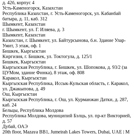
д. 42б, корпус 4
Усть-Каменогорск, Казахстан
Республика Казахстан, г. Усть-Каменогорск, ул. Кабанбай
батыра, д. 11, каб. 312
Шымкент, Казахстан
г. Шымкент, ул. Г. Иляева, д. 3
Шымкент, Казахстан
Казахстан, г. Шымкент, ул. Байтурсынова, б.н. Здание Улар-
Умит, 3 этаж, оф. 1
Бишкек, Кыргызстан
Киргизия, г. Бишкек, ул. Токтогула, д. 125/1
Бишкек, Кыргызстан
Кыргызская Республика, г. Бишкек, ул. Шопокова, д. 93/2 (за
ЦУМом, здание Финка), 8 этаж, оф. 808
Каракол, Кыргызстан
Кыргызская Республика, Иссык-Кульская область, г. Каракол,
ул. Джакыпова, д. 49
Ош, Кыргызстан
Кыргызская Республика, г. Ош, ул. Курманжан Датки, д. 287,
каб. 24
Бельцы, Республика Молдова
Республика Молдова, муниципий Бэлць, ул. пр-кт Викторией,
д. 57
Дубай, ОАЭ
20th floor, Mazaya BB1, Jumeirah Lakes Towers, Dubai, UAE | М